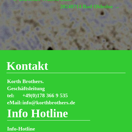
20240714 Bad Oldesloe
→
Kontakt
Korth Brothers.
Geschäftsleitung
tel:
+49(0)178 366 9 535
eMail:
info@korthbrothers.de
Info Hotline
Info-Hotline