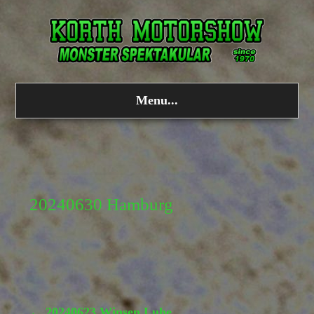
Menu...
20240630 Hamburg
←
20240623 Winsen Luhe