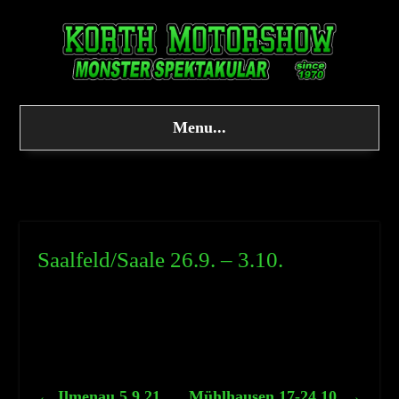
Menu...
Saalfeld/Saale 26.9. – 3.10.
←
Ilmenau 5.9.21
Mühlhausen 17-24.10.
→