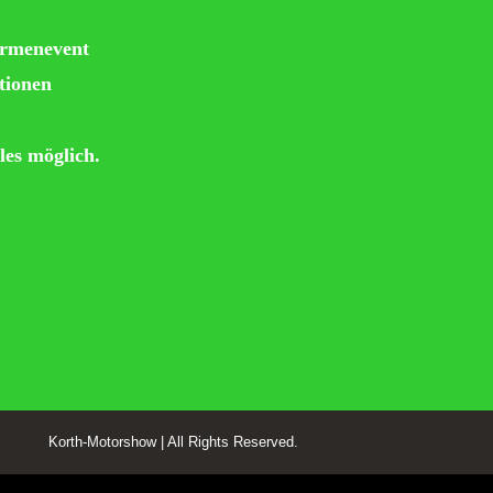
irmenevent
tionen
les möglich.
Korth-Motorshow | All Rights Reserved.